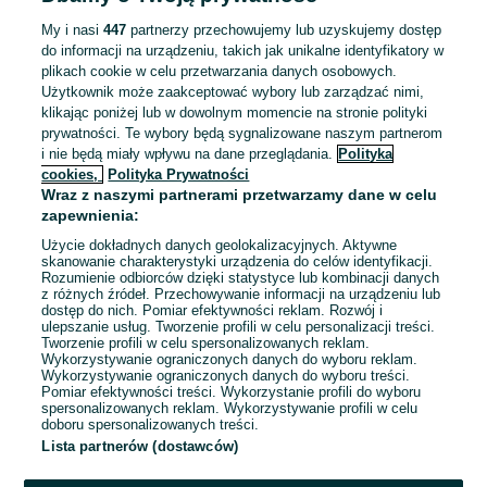
ZNALEŹLIŚMY 0
Sortowanie
Opcje przeglądania
OGŁOSZEŃ
My i nasi
447
partnerzy przechowujemy lub uzyskujemy dostęp
do informacji na urządzeniu, takich jak unikalne identyfikatory w
plikach cookie w celu przetwarzania danych osobowych.
Użytkownik może zaakceptować wybory lub zarządzać nimi,
klikając poniżej lub w dowolnym momencie na stronie polityki
prywatności. Te wybory będą sygnalizowane naszym partnerom
i nie będą miały wpływu na dane przeglądania.
Polityka
cookies,
Polityka Prywatności
Wraz z naszymi partnerami przetwarzamy dane w celu
zapewnienia:
Użycie dokładnych danych geolokalizacyjnych. Aktywne
skanowanie charakterystyki urządzenia do celów identyfikacji.
Rozumienie odbiorców dzięki statystyce lub kombinacji danych
Przepraszamy, nie znaleźliśmy tego,
z różnych źródeł. Przechowywanie informacji na urządzeniu lub
dostęp do nich. Pomiar efektywności reklam. Rozwój i
czego szukasz.
ulepszanie usług. Tworzenie profili w celu personalizacji treści.
Tworzenie profili w celu spersonalizowanych reklam.
Wykorzystywanie ograniczonych danych do wyboru reklam.
Wykorzystywanie ograniczonych danych do wyboru treści.
Pomiar efektywności treści. Wykorzystanie profili do wyboru
spersonalizowanych reklam. Wykorzystywanie profili w celu
doboru spersonalizowanych treści.
Lista partnerów (dostawców)