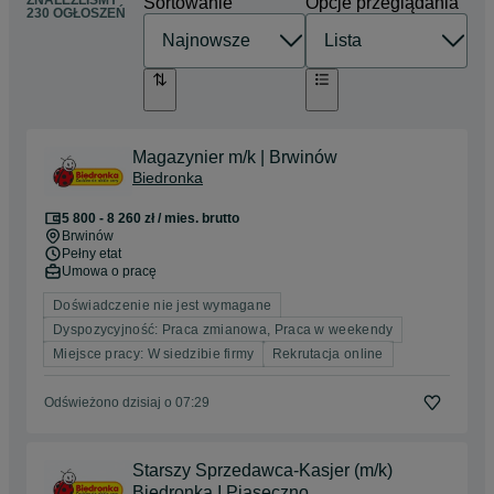
ZNALEŹLIŚMY
Sortowanie
Opcje przeglądania
230 OGŁOSZEŃ
Magazynier m/k | Brwinów
Biedronka
5 800 - 8 260 zł / mies. brutto
Brwinów
Pełny etat
Umowa o pracę
Doświadczenie nie jest wymagane
Dyspozycyjność: Praca zmianowa, Praca w weekendy
Miejsce pracy: W siedzibie firmy
Rekrutacja online
Odświeżono dzisiaj o 07:29
Starszy Sprzedawca-Kasjer (m/k)
Biedronka I Piaseczno