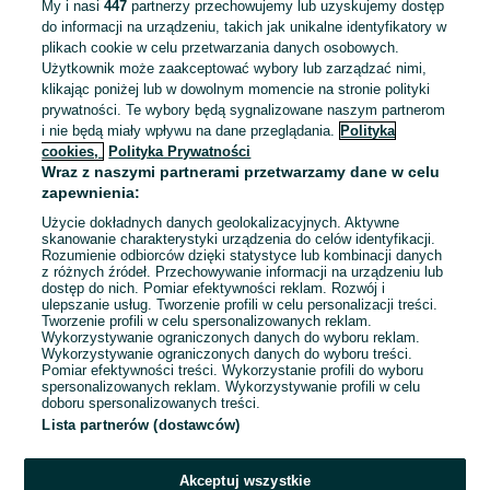
My i nasi
447
partnerzy przechowujemy lub uzyskujemy dostęp
Biedronka
do informacji na urządzeniu, takich jak unikalne identyfikatory w
plikach cookie w celu przetwarzania danych osobowych.
od 36 zł / godz. brutto
Rozogi
Użytkownik może zaakceptować wybory lub zarządzać nimi,
Praca sezonowa
klikając poniżej lub w dowolnym momencie na stronie polityki
Umowa zlecenie
prywatności. Te wybory będą sygnalizowane naszym partnerom
i nie będą miały wpływu na dane przeglądania.
Polityka
Doświadczenie nie jest wymagane
cookies,
Polityka Prywatności
Wraz z naszymi partnerami przetwarzamy dane w celu
Odświeżono dnia 07 sierpnia 2026
zapewnienia:
Użycie dokładnych danych geolokalizacyjnych. Aktywne
skanowanie charakterystyki urządzenia do celów identyfikacji.
Rozumienie odbiorców dzięki statystyce lub kombinacji danych
1
2
3
...
23
z różnych źródeł. Przechowywanie informacji na urządzeniu lub
dostęp do nich. Pomiar efektywności reklam. Rozwój i
ulepszanie usług. Tworzenie profili w celu personalizacji treści.
Tworzenie profili w celu spersonalizowanych reklam.
Wykorzystywanie ograniczonych danych do wyboru reklam.
Wykorzystywanie ograniczonych danych do wyboru treści.
Pomiar efektywności treści. Wykorzystanie profili do wyboru
spersonalizowanych reklam. Wykorzystywanie profili w celu
doboru spersonalizowanych treści.
Lista partnerów (dostawców)
Akceptuj wszystkie