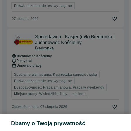
Doświadczenie nie jest wymagane
07 sierpnia 2026
Sprzedawca - Kasjer (m/k) Biedronka |
Juchnowiec Kościelny
Biedronka
Juchnowiec Kościelny
Pełny etat
Umowa o pracę
Specjalne wymagania: Książeczka sanepidowska
Doświadczenie nie jest wymagane
Dyspozycyjność: Praca zmianowa, Praca w weekendy
Miejsce pracy: W siedzibie firmy
+ 1 inne
Odświeżono dnia 07 sierpnia 2026
Dbamy o Twoją prywatność
Praca Wakacyjna Biedronka | Ruciane-
Nida