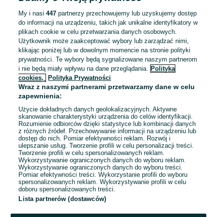
ZNALEŹLIŚMY 0
Sortowanie
Opcje przeglądania
OGŁOSZEŃ
My i nasi
447
partnerzy przechowujemy lub uzyskujemy dostęp
do informacji na urządzeniu, takich jak unikalne identyfikatory w
plikach cookie w celu przetwarzania danych osobowych.
Użytkownik może zaakceptować wybory lub zarządzać nimi,
klikając poniżej lub w dowolnym momencie na stronie polityki
prywatności. Te wybory będą sygnalizowane naszym partnerom
i nie będą miały wpływu na dane przeglądania.
Polityka
cookies,
Polityka Prywatności
Wraz z naszymi partnerami przetwarzamy dane w celu
zapewnienia:
Użycie dokładnych danych geolokalizacyjnych. Aktywne
skanowanie charakterystyki urządzenia do celów identyfikacji.
Rozumienie odbiorców dzięki statystyce lub kombinacji danych
Przepraszamy, nie znaleźliśmy tego,
z różnych źródeł. Przechowywanie informacji na urządzeniu lub
dostęp do nich. Pomiar efektywności reklam. Rozwój i
czego szukasz.
ulepszanie usług. Tworzenie profili w celu personalizacji treści.
Tworzenie profili w celu spersonalizowanych reklam.
Wykorzystywanie ograniczonych danych do wyboru reklam.
Wykorzystywanie ograniczonych danych do wyboru treści.
Pomiar efektywności treści. Wykorzystanie profili do wyboru
spersonalizowanych reklam. Wykorzystywanie profili w celu
doboru spersonalizowanych treści.
Lista partnerów (dostawców)